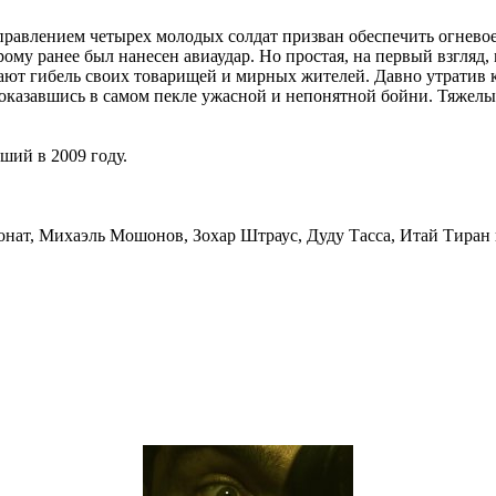
управлением четырех молодых солдат призван обеспечить огнев
орому ранее был нанесен авиаудар. Но простая, на первый взгляд
ют гибель своих товарищей и мирных жителей. Давно утратив к
 оказавшись в самом пекле ужасной и непонятной бойни. Тяжелый
ий в 2009 году.
нат, Михаэль Мошонов, Зохар Штраус, Дуду Тасса, Итай Тиран 