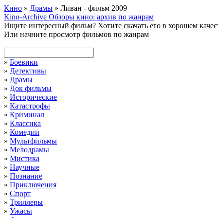
Кино
»
Драмы
» Ливан - фильм 2009
Kino-Archive
Обзоры кино: архив по жанрам
Ищите интересный фильм?
Хотите скачать его в хорошем каче
Или начните просмотр фильмов по жанрам
»
Боевики
»
Детективы
»
Драмы
»
Док фильмы
»
Исторические
»
Катастрофы
»
Криминал
»
Классика
»
Комедии
»
Мультфильмы
»
Мелодрамы
»
Мистика
»
Научные
»
Познание
»
Приключения
»
Спорт
»
Триллеры
»
Ужасы