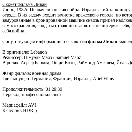
Сюжет фильма Ливан
Июнь, 1982г. Первая ливанская война. Израильский танк под 
отряда. В их задачу входит зачистка вражеского города, по кот
замурованные в бронированной машине сквозь прицел наблюда
самосохранения, солдаты отчаянно пытаются не потерять себя,
себя война...
Сопутствующая информация и ссылки на
фильм Ливан
вышедш
В оригинале: Lebanon
Режиссер: Шмуэль Маоз / Samuel Maoz
В ролях: Асраф Бархом, Ошри Коэн, Раймонд Амсалем, Йоав До
Жанр фильма: военная драма
Где выпущен: Германия, Франция, Израиль, Ariel Films
Продолжительность: 01:29:30
Перевод: профессиональный
Медиафайл: AVI
Качество: HDRip