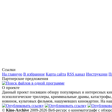
Ссылки
На главную
В избранное
Карта сайта
RSS канал
Инструкции
П
Партнерские предложения
О проекте
Данный проект посвяшен обзору популярных и интересных кин
психологические триллеры, криммнальные драмы, катастрофы,
новинок, культовых фильмов, нашумевших кинокартин. На наше
©
Kino-Archive
2009-2026 Веб-ресурс о кинематографе с обзор