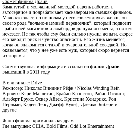
Сюжет фильма Драйв
Замкнутый и молчаливый молодой парень работает в
автосервисе и подрабатывает каскадером на съемках фильмов.
Мало кто знает, но по ночам у него совсем другая жизнь, он
своего рода “вольно-наемный перевозчик”, который подвозит
грабителей магазинов и ломбардов до нужного места, а потом
исчезает. Не так чтобы ему были сильно нужны деньги, скорее
его заводит риск и чувство опасности. Его жизнь меняется,
когда он знакомится с тихой и очаровательной соседкой. Но
оказывается, что у нее уже есть муж, который скоро вернется
из тюрьмы…
Сопутствующая информация и ссылки на
фильм Драйв
вышедший в 2011 году.
В оригинале: Drive
Режиссер: Николас Виндинг Рёфн / Nicolas Winding Refn
В ролях: Кэри Маллиган, Брайан Крэнстон, Райан Гослинг,
Альберт Брукс, Оскар Айзек, Кристина Хендрикс, Рон
Перлман, Каден Леос, Джефф Вульф, Джеймс Бибери и
другие
Жанр фильма: криминальная драма
Где выпущен: США, Bold Films, Odd Lot Entertainment