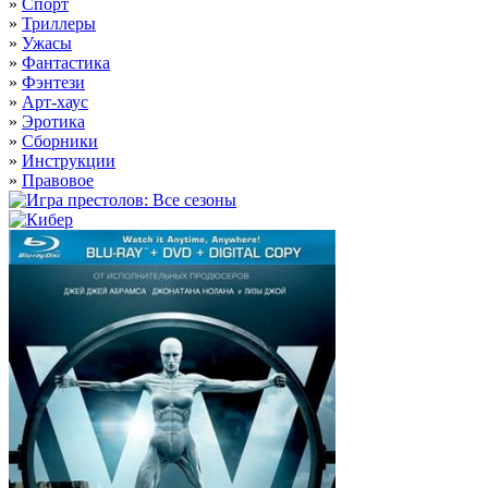
»
Спорт
»
Триллеры
»
Ужасы
»
Фантастика
»
Фэнтези
»
Арт-хаус
»
Эротика
»
Сборники
»
Инструкции
»
Правовое