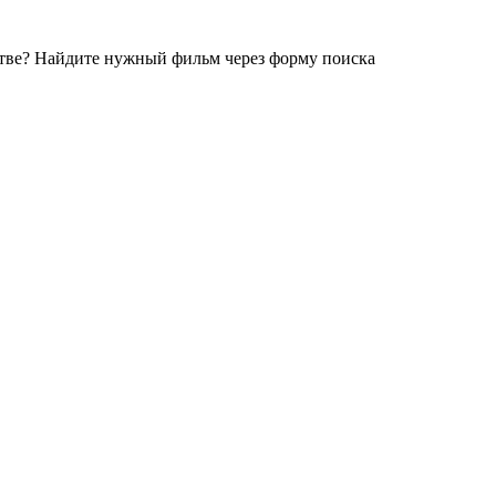
стве?
Найдите нужный фильм через форму поиска