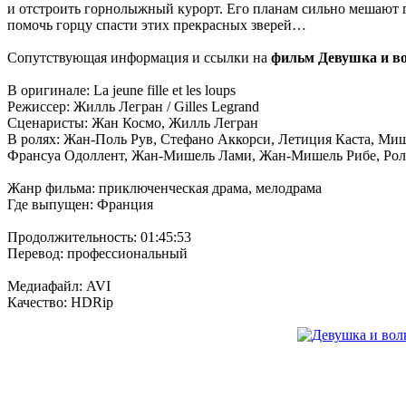
и отстроить горнолыжный курорт. Его планам сильно мешают г
помочь горцу спасти этих прекрасных зверей…
Сопутствующая информация и ссылки на
фильм Девушка и в
В оригинале: La jeune fille et les loups
Режиссер: Жилль Легран / Gilles Legrand
Сценаристы: Жан Космо, Жилль Легран
В ролях: Жан-Поль Рув, Стефано Аккорси, Летиция Каста, Миш
Франсуа Одоллент, Жан-Мишель Лами, Жан-Мишель Рибе, Рол
Жанр фильма: приключенческая драма, мелодрама
Где выпущен: Франция
Продолжительность: 01:45:53
Перевод: профессиональный
Медиафайл: AVI
Качество: HDRip