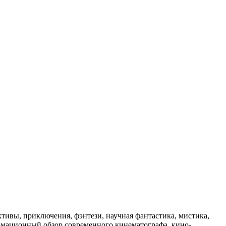
ивы, приключения, фэнтези, научная фантастика, мистика,
рмационный обзор современного кинематографа, кино-