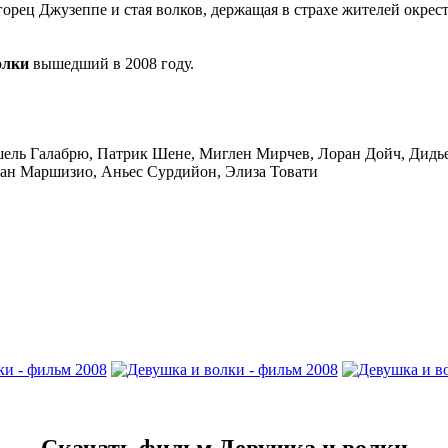
орец Джузеппе и стая волков, держащая в страхе жителей окрес
олки
вышедший в 2008 году.
ель Галабрю, Патрик Шене, Миглен Мирчев, Лоран Дойч, Дидье 
ан Маршизио, Аньес Сурдийон, Элиза Товати