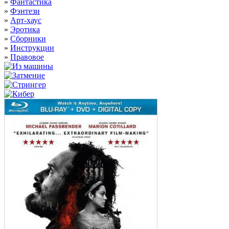
»
Фантастика
»
Фэнтези
»
Арт-хаус
»
Эротика
»
Сборники
»
Инструкции
»
Правовое