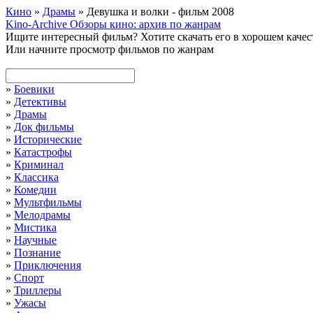
Кино
»
Драмы
» Девушка и волки - фильм 2008
Kino-Archive
Обзоры кино: архив по жанрам
Ищите интересный фильм?
Хотите скачать его в хорошем каче
Или начните просмотр фильмов по жанрам
»
Боевики
»
Детективы
»
Драмы
»
Док фильмы
»
Исторические
»
Катастрофы
»
Криминал
»
Классика
»
Комедии
»
Мультфильмы
»
Мелодрамы
»
Мистика
»
Научные
»
Познание
»
Приключения
»
Спорт
»
Триллеры
»
Ужасы