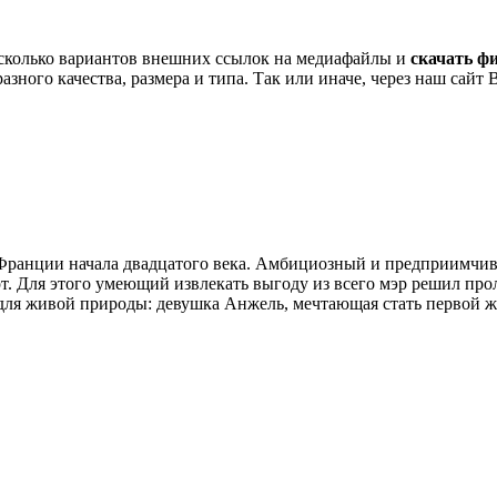
сколько вариантов внешних ссылок на медиафайлы и
скачать ф
азного качества, размера и типа. Так или иначе, через наш сайт
Франции начала двадцатого века. Амбициозный и предприимчив
. Для этого умеющий извлекать выгоду из всего мэр решил про
а для живой природы: девушка Анжель, мечтающая стать первой 