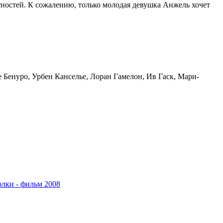
тностей. К сожалению, только молодая девушка Анжель хочет
Бенуро, Урбен Канселье, Лоран Гамелон, Ив Гаск, Мари-