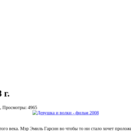
 г.
25, Просмотры: 4965
того века. Мэр Эмиль Гарсин во чтобы то ни стало хочет прол