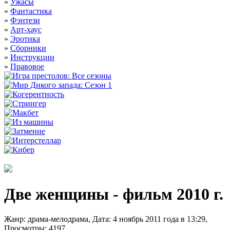
»
Ужасы
»
Фантастика
»
Фэнтези
»
Арт-хаус
»
Эротика
»
Сборники
»
Инструкции
»
Правовое
Две женщины - фильм 2010 г.
Жанр: драма-мелодрама, Дата: 4 ноябрь 2011 года в 13:29,
Просмотры: 4197