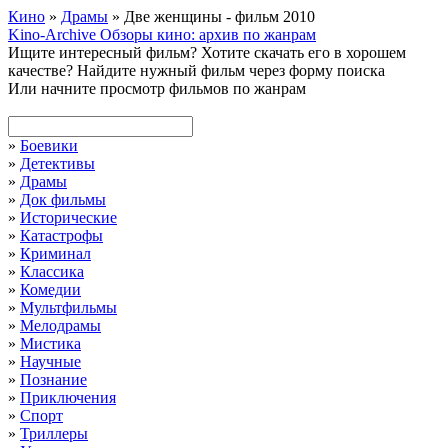
Кино
»
Драмы
» Две женщины - фильм 2010
Kino-Archive
Обзоры кино: архив по жанрам
Ищите интересный фильм?
Хотите скачать его в хорошем
качестве?
Найдите нужный фильм через форму поиска
Или начните просмотр фильмов по жанрам
»
Боевики
»
Детективы
»
Драмы
»
Док фильмы
»
Исторические
»
Катастрофы
»
Криминал
»
Классика
»
Комедии
»
Мультфильмы
»
Мелодрамы
»
Мистика
»
Научные
»
Познание
»
Приключения
»
Спорт
»
Триллеры