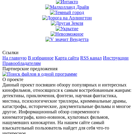
Ссылки
На главную
В избранное
Карта сайта
RSS канал
Инструкции
Правообладателям
Партнерские предложения
О проекте
Данный проект посвяшен обзору популярных и интересных
кинофильмов, относящихся к самым востребованным жанрам:
детективы, приключения, фэнтези, научная фантастика,
мистика, психологические триллеры, криммнальные драмы,
катастрофы, исторические, документальные фильмы и многое
другое. Информационный обзор современного
кинематографа, кино-новинок, культовых фильмов,
нашумевших кинокартин. На нашем сайте самый
взыскательный пользователь найдет для себя что-то
интересное.