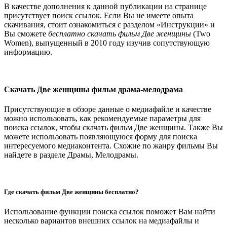
В качестве дополнения к данной публикации на странице
присутствует поиск ссылок. Если Вы не имеете опыта
скачивания, стоит ознакомиться с разделом «Инструкции» и
Вы сможете
бесплатно скачать фильм Две женщины
(Two
Women), выпущенный в 2010 году изучив сопутствующую
информацию.
Скачать Две женщины фильм драма-мелодрама
Присутствующие в обзоре данные о медиафайле и качестве
можно использовать, как рекомендуемые параметры для
поиска ссылок, чтобы скачать фильм Две женщины. Также Вы
можете использовать появляющуюся форму для поиска
интересуемого медиаконтента. Схожие по жанру фильмы Вы
найдете в разделе Драмы, Мелодрамы.
Где скачать фильм Две женщины бесплатно?
Использование функции поиска ссылок поможет Вам найти
несколько вариантов внешних ссылок на медиафайлы и