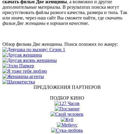
скачать фильм Две женщины
, а возможно и другие
дополнительные материалы. В результатах поиска могут
присутствовать файлы разного качества, размера и типа. Так
или иначе, через наш сайт Вы сможете найти, где
скачать
фильм Две женщины в хорошем качестве
.
Обзор фильма Две женщины. Поиск похожих по жанру:
ПРЕДЛОЖЕНИЯ ПАРТНЕРОВ
ПОДБОР КИНО