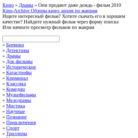
Кино
»
Драмы
» Они продают даже дождь - фильм 2010
Kino-Archive
Обзоры кино: архив по жанрам
Ищите интересный фильм?
Хотите скачать его в хорошем
качестве?
Найдите нужный фильм через форму поиска
Или начните просмотр фильмов по жанрам
»
Боевики
»
Детективы
»
Драмы
»
Док фильмы
»
Исторические
»
Катастрофы
»
Криминал
»
Классика
»
Комедии
»
Мультфильмы
»
Мелодрамы
»
Мистика
»
Научные
»
Познание
»
Приключения
»
Спорт
»
Триллеры