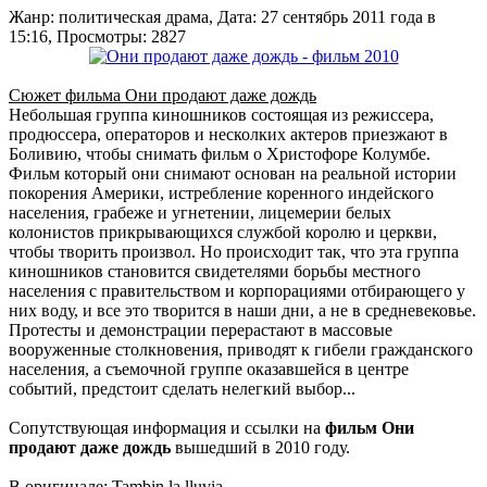
Жанр: политическая драма, Дата: 27 сентябрь 2011 года в
15:16, Просмотры: 2827
Сюжет фильма Они продают даже дождь
Небольшая группа киношников состоящая из режиссера,
продюссера, операторов и несколких актеров приезжают в
Боливию, чтобы снимать фильм о Христофоре Колумбе.
Фильм который они снимают основан на реальной истории
покорения Америки, истребление коренного индейского
населения, грабеже и угнетении, лицемерии белых
колонистов прикрывающихся службой королю и церкви,
чтобы творить произвол. Но происходит так, что эта группа
киношников становится свидетелями борьбы местного
населения с правительством и корпорациями отбирающего у
них воду, и все это творится в наши дни, а не в средневековье.
Протесты и демонстрации перерастают в массовые
вооруженные столкновения, приводят к гибели гражданского
населения, а съемочной группе оказавшейся в центре
событий, предстоит сделать нелегкий выбор...
Сопутствующая информация и ссылки на
фильм Они
продают даже дождь
вышедший в 2010 году.
В оригинале: Tambin la lluvia