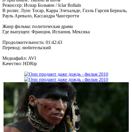
Режиссер: Исиар Больяин / Icíar Bollaín
В ролях: Луис Тосар, Карра Элехальде, Гаэль Гарсия Берналь,
Рауль Аревало, Кассандра Чангеротти
Жанр фильма: политическая драма
Где выпущен: Франция, Испания, Мексика
Продолжительность: 01:42:43
Перевод: любительский
Медиафайл: AVI
Качество: HDRip