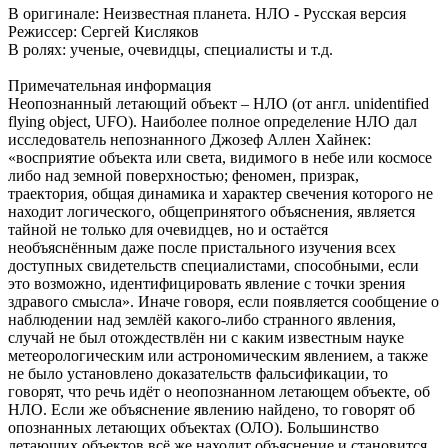
В оригинале: Неизвестная планета. НЛО - Русская версия
Режиссер: Сергей Кисляков
В ролях: ученые, очевидцы, специалисты и т.д.
Примечательная информация
Неопознанный летающий объект – НЛО (от англ. unidentified
flying object, UFO). Наиболее полное определение НЛО дал
исследователь непознанного Джозеф Аллен Хайнек:
«восприятие объекта или света, видимого в небе или космосе
либо над земной поверхностью; феномен, призрак,
траектория, общая динамика и характер свечения которого не
находит логического, общепринятого объяснения, является
тайной не только для очевидцев, но и остаётся
необъяснённым даже после пристального изучения всех
доступных свидетельств специалистами, способными, если
это возможно, идентифицировать явление с точки зрения
здравого смысла». Иначе говоря, если появляется сообщение о
наблюдении над землёй какого-либо странного явления,
случай не был отождествлён ни с каким известным науке
метеорологическим или астрономическим явлением, а также
не было установлено доказательств фальсификации, то
говорят, что речь идёт о неопознанном летающем объекте, об
НЛО. Если же объяснение явлению найдено, то говорят об
опознанных летающих объектах (ОЛО). Большинство
летающих объектов всё же находит объяснение и становится