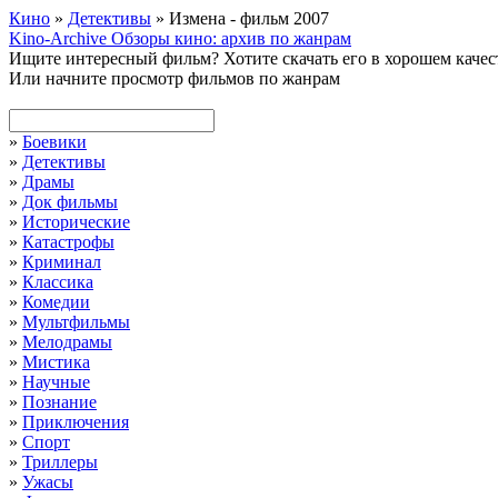
Кино
»
Детективы
» Измена - фильм 2007
Kino-Archive
Обзоры кино: архив по жанрам
Ищите интересный фильм?
Хотите скачать его в хорошем каче
Или начните просмотр фильмов по жанрам
»
Боевики
»
Детективы
»
Драмы
»
Док фильмы
»
Исторические
»
Катастрофы
»
Криминал
»
Классика
»
Комедии
»
Мультфильмы
»
Мелодрамы
»
Мистика
»
Научные
»
Познание
»
Приключения
»
Спорт
»
Триллеры
»
Ужасы