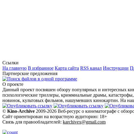
Ссылки
На главную
В избранное
Карта сайта
RSS канал
Инструкции
П
Партнерские предложения
О проекте
Данный проект посвяшен обзору популярных и интересных кин
психологические триллеры, криммнальные драмы, катастрофы,
новинок, культовых фильмов, нашумевших кинокартин. На наше
©
Kino-Archive
2009-2026 Веб-ресурс о кинематографе с обзор
Сайт ориентирован на возрастную аудиторию: 18+
Связь для правообладателей:
karchivex@gmail.com