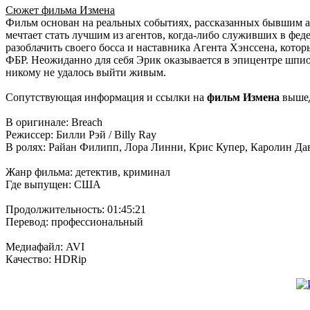
Сюжет фильма Измена
Фильм основан на реальных событиях, рассказанных бывшим а
мечтает стать лучшим из агентов, когда-либо служивших в фе
разоблачить своего босса и наставника Агента Хэнссена, кот
ФБР. Неожиданно для себя Эрик оказывается в эпицентре шпион
никому не удалось выйти живым.
Сопутствующая информация и ссылки на
фильм Измена
вышед
В оригинале: Breach
Режиссер: Билли Рэй / Billy Ray
В ролях: Райан Филипп, Лора Линни, Крис Купер, Каролин Дав
Жанр фильма: детектив, криминал
Где выпущен: США
Продолжительность: 01:45:21
Перевод: профессиональный
Медиафайл: AVI
Качество: HDRip