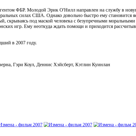
гентом ФБР. Молодой Эрик О'Нилл направлен на службу в новую
деральных силах США. Однако довольно быстро ему становится я
орый, скрываясь под маской человека с безупречными моральными
ских игр. Ему неоткуда ждать помощи и приходится рассчитыват
ший в 2007 году.
ерна, Гэри Коул, Деннис Хэйсберт, Кэтлин Куинлан