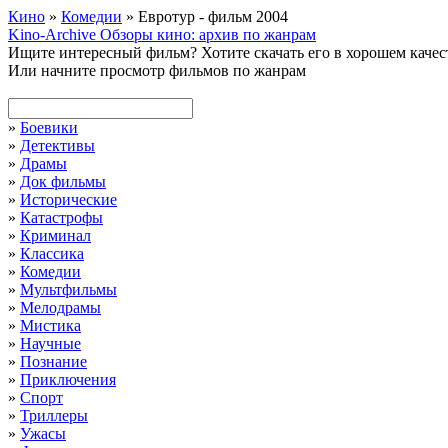
Кино
»
Комедии
» Евротур - фильм 2004
Kino-Archive
Обзоры кино: архив по жанрам
Ищите интересный фильм?
Хотите скачать его в хорошем каче
Или начните просмотр фильмов по жанрам
»
Боевики
»
Детективы
»
Драмы
»
Док фильмы
»
Исторические
»
Катастрофы
»
Криминал
»
Классика
»
Комедии
»
Мультфильмы
»
Мелодрамы
»
Мистика
»
Научные
»
Познание
»
Приключения
»
Спорт
»
Триллеры
»
Ужасы