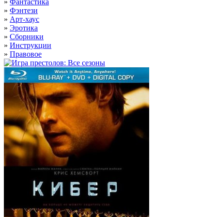
»
Фантастика
»
Фэнтези
»
Арт-хаус
»
Эротика
»
Сборники
»
Инструкции
»
Правовое