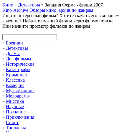
Кино
»
Детективы
» Западня Ферма - фильм 2007
Kino-Archive
Обзоры кино: архив по жанрам
Ищите интересный фильм?
Хотите скачать его в хорошем
качестве?
Найдите нужный фильм через форму поиска
Или начните просмотр фильмов по жанрам
»
Боевики
»
Детективы
»
Драмы
»
Док фильмы
»
Исторические
»
Катастрофы
»
Криминал
»
Классика
»
Комедии
»
Мультфильмы
»
Мелодрамы
»
Мистика
»
Научные
»
Познание
»
Приключения
»
Спорт
»
Триллеры