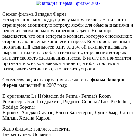
Сюжет фильма Западня Ферма
Четырех незнакомых друг другу математиков заманивают на
страннуюю анонимную встречу, якобы для обмена знаниями и
решения сложной математической задачи. Но вскоре
выясняется, что они заперты в комнате, которую с нескольких
сторон сдавливает механический пресс. Кем-то оставленный
портативный компьютер одну за другой начинает выдавать
шарады загадки на сообразительность, от решения которых
зависит скорость сдавливания пресса. В итоге им приходится
применить все свои навыки и знания, чтобы спастись и
разгадывать мотив того, кто все это устроил...
Сопутствующая информация и ссылки на
фильм Западня
Ферма
вышедший в 2007 году.
В оригинале: La Habitacion de Ferma / Fermat's Room
Режиссер: Луис Пьедрахита, Родриго Сопена / Luis Piedrahita,
Rodrigo Sopena)
В ролях: Аледжо Саурас, Елена Балестерос, Луис Омар, Санти
Милан, Хелена Карьон
Жанр фильма: триллер, детектив
Где выпущен: Испания