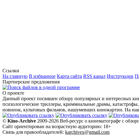
Ссылки
На главную
В избранное
Карта сайта
RSS канал
Инструкции
П
Партнерские предложения
О проекте
Данный проект посвяшен обзору популярных и интересных кин
психологические триллеры, криммнальные драмы, катастрофы,
новинок, культовых фильмов, нашумевших кинокартин. На наше
©
Kino-Archive
2009-2026 Веб-ресурс о кинематографе с обзор
Сайт ориентирован на возрастную аудиторию: 18+
Связь для правообладателей:
karchivex@gmail.com