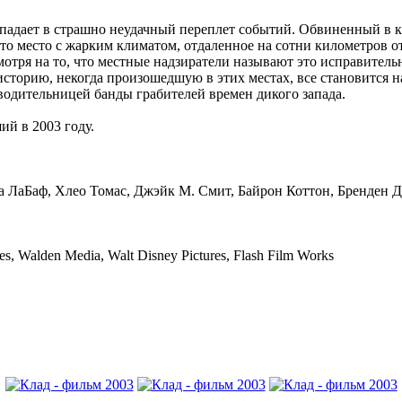
падает в страшно неудачный переплет событий. Обвиненный в к
то место с жарким климатом, отдаленное на сотни километров о
ря на то, что местные надзиратели называют это исправительн
историю, некогда произошедшую в этих местах, все становится н
водительницей банды грабителей времен дикого запада.
й в 2003 году.
а ЛаБаф, Хлео Томас, Джэйк М. Смит, Байрон Коттон, Бренден 
s, Walden Media, Walt Disney Pictures, Flash Film Works