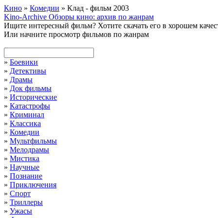
Кино
»
Комедии
» Клад - фильм 2003
Kino-Archive
Обзоры кино: архив по жанрам
Ищите интересный фильм?
Хотите скачать его в хорошем каче
Или начните просмотр фильмов по жанрам
»
Боевики
»
Детективы
»
Драмы
»
Док фильмы
»
Исторические
»
Катастрофы
»
Криминал
»
Классика
»
Комедии
»
Мультфильмы
»
Мелодрамы
»
Мистика
»
Научные
»
Познание
»
Приключения
»
Спорт
»
Триллеры
»
Ужасы