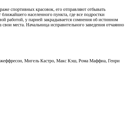
раже спортивных красовок, его отправляют отбывать
т ближайшего населенного пункта, где все подростки
ой работой, у парней закрадывается сомнения об истинном
а свои места. Начальница исправительного заведения отчаянно
Джеффресон, Мигель Кастро, Макс Кэш, Рома Маффиа, Генри