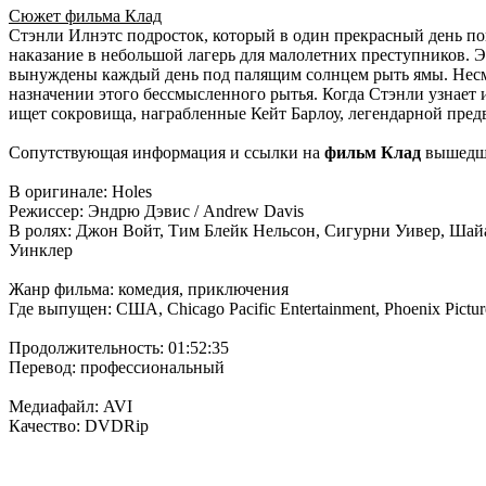
Сюжет фильма Клад
Стэнли Илнэтс подросток, который в один прекрасный день по
наказание в небольшой лагерь для малолетних преступников. Э
вынуждены каждый день под палящим солнцем рыть ямы. Несмот
назначении этого бессмысленного рытья. Когда Стэнли узнает 
ищет сокровища, награбленные Кейт Барлоу, легендарной пред
Сопутствующая информация и ссылки на
фильм Клад
вышедши
В оригинале: Holes
Режиссер: Эндрю Дэвис / Andrew Davis
В ролях: Джон Войт, Тим Блейк Нельсон, Сигурни Уивер, Шай
Уинклер
Жанр фильма: комедия, приключения
Где выпущен: США, Chicago Pacific Entertainment, Phoenix Picture
Продолжительность: 01:52:35
Перевод: профессиональный
Медиафайл: AVI
Качество: DVDRip