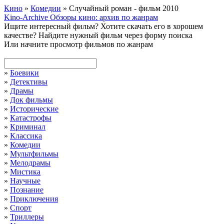
Кино
»
Комедии
» Случайный роман - фильм 2010
Kino-Archive
Обзоры кино: архив по жанрам
Ищите интересный фильм?
Хотите скачать его в хорошем
качестве?
Найдите нужный фильм через форму поиска
Или начните просмотр фильмов по жанрам
»
Боевики
»
Детективы
»
Драмы
»
Док фильмы
»
Исторические
»
Катастрофы
»
Криминал
»
Классика
»
Комедии
»
Мультфильмы
»
Мелодрамы
»
Мистика
»
Научные
»
Познание
»
Приключения
»
Спорт
»
Триллеры