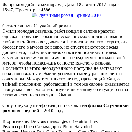
Жанр: комедийная мелодрама, Дата: 18 август 2012 года в
15:47, Просмотры: 4586
Сюжет фильма Случайный роман
Эмили молодая девушка, работающая в салоне красоты,
однажды получает романтическое письмо с признаниями в
любви от тайного воздыхателя. Не восприняв его всерьез, она
бросает его в мусорное ведро, но спустя некоторое время
достает его, чтобы воспользоваться написанным стилем.
Заменив в письме лишь имя, она переадресует письмо своей
матери, чтобы поддержать ее после тяжелого развода.
Последствия этого необдуманного поступка не заставляют
себя долго ждать, и Эмили успевает тысячу раз пожалеть о
содеянном. Между тем, ничего не подозревающий Жан, ее
тайный поклонник, работающий в том же салоне, оказывается
втянутым в весьма запутанную и щекотливую ситуацию из-за
легкомысленного поступка Эмили.
Сопутствующая информация и ссылки на
фильм Случайный
роман
вышедший в 2010 году.
В оригинале: De vrais mensonges / Beautiful Lies
Режиссер: Пьер Сальвадори / Pierre Salvadori
В ролях: Натали Бэй, Сами Буажила, Одри Тоту, Стефани