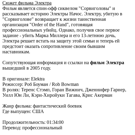
Сюжет фильма Электра
Фильм является спин-офф сиквелом "Сорвиголовы" и
рассказывает историю Электры Начос. Электру, убитую в
"Сорвиголове" возвращает к жизни таинственная
организация "Order of the Hand", готовящая
профессиональных убийц. Однако, получив свое первое
задание - убить Марка Миллера и его 13-летнюю дочь,
Электра решает встать на защиту этой семьи и теперь ей
предстоит оказать сопротивление своим бывшим
наставникам.
Сопутствующая информация и ссылки на
фильм Электра
вышедший в 2005 году.
В оригинале: Elektra
Режиссер: Роб Боуман / Rob Bowman
В ролях: Теренс Стэмп, Горан Вижнич, Дженнифер Гарнер,
Уилл Юн Ли, Кэри-Хиройуки Тагава, Крис Акерман
Жанр фильма: фантастический боевик
Где выпущен: США
Продолжительность: 01:34:00
Перевод: профессиональный