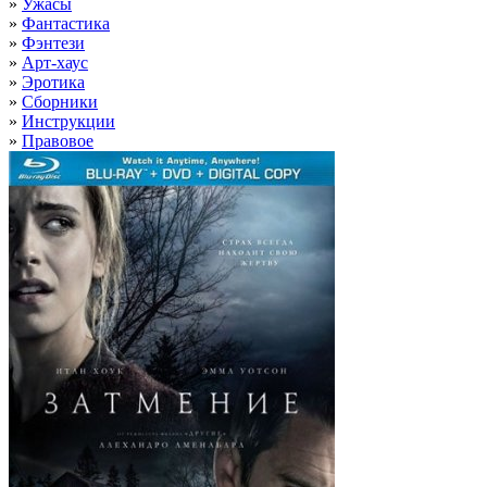
»
Ужасы
»
Фантастика
»
Фэнтези
»
Арт-хаус
»
Эротика
»
Сборники
»
Инструкции
»
Правовое