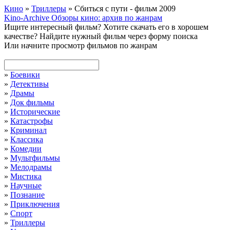
Кино
»
Триллеры
» Сбиться с пути - фильм 2009
Kino-Archive
Обзоры кино: архив по жанрам
Ищите интересный фильм?
Хотите скачать его в хорошем
качестве?
Найдите нужный фильм через форму поиска
Или начните просмотр фильмов по жанрам
»
Боевики
»
Детективы
»
Драмы
»
Док фильмы
»
Исторические
»
Катастрофы
»
Криминал
»
Классика
»
Комедии
»
Мультфильмы
»
Мелодрамы
»
Мистика
»
Научные
»
Познание
»
Приключения
»
Спорт
»
Триллеры