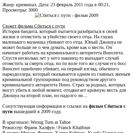
Жанр: криминал, Дата: 23 февраль 2011 года в 00:21,
Просмотры: 3000
Сюжет фильма Сбиться с пути
История бандита, который пытается разобраться в своей
жизни и отомстить за убийство своего отца. На глазах
маленького мальчика убивают его отца. Юный Джошуа не
может больше не о чем думать, кроме как о мести. Он
начинает работать на криминального авторитета Винсента.
Спустя несколько лет у него наконец-то выпадает случай
отомстить за смерть отца, но по воле того же случая его босс
Винсент ошибочно убивает, на первый взгляд, обычного
наркодиллера, который оказывается одним из главных звеньев
криминальной группировки под руководством другого
криминального авторитета Нино. Страх за родных, которых
могут убить в любой момент, отодвигает кровную месть для
Джошуа на второй план, но надолго ли…
Сопутствующая информация и ссылки на
фильм Сбиться с
пути
вышедший в 2009 году.
В оригинале: Wrong Turn at Tahoe
Режиссер: Франк Халфун / Franck Khalfoun
В ролях: Мигель Феррер, Харви Кейтель, Кьюба Гудинг мл.,