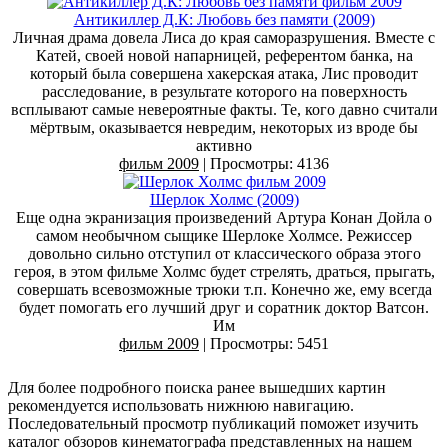
Антикиллер Д.К: Любовь без памяти (2009)
Личная драма довела Лиса до края саморазрушения. Вместе с
Катей, своей новой напарницей, референтом банка, на
который была совершена хакерская атака, Лис проводит
расследование, в результате которого на поверхность
всплывают самые невероятные факты. Те, кого давно считали
мёртвым, оказывается невредим, некоторых из вроде бы
активно
фильм 2009
| Просмотры: 4136
Шерлок Холмс (2009)
Еще одна экранизация произведений Артура Конан Дойла о
самом необычном сыщике Шерлоке Холмсе. Режиссер
довольно сильно отступил от классического образа этого
героя, в этом фильме Холмс будет стрелять, драться, прыгать,
совершать всевозможные трюки т.п. Конечно же, ему всегда
будет помогать его лучший друг и соратник доктор Ватсон.
Им
фильм 2009
| Просмотры: 5451
Для более подробного поиска ранее вышедших картин
рекомендуется использовать нижнюю навигацию.
Последовательный просмотр публикаций поможет изучить
каталог обзоров кинематографа представленных на нашем