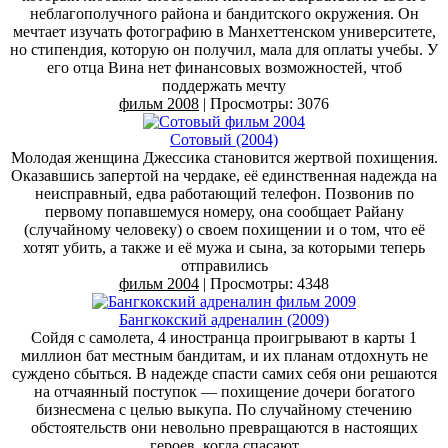
неблагополучного района и бандитского окружения. Он
мечтает изучать фотографию в Манхеттенском университете,
но стипендия, которую он получил, мала для оплаты учебы. У
его отца Вина нет финансовых возможностей, чтоб
поддержать мечту
фильм 2008
| Просмотры: 3076
Сотовый (2004)
Молодая женщина Джессика становится жертвой похищения.
Оказавшись запертой на чердаке, её единственная надежда на
неисправный, едва работающий телефон. Позвонив по
первому попавшемуся номеру, она сообщает Райану
(случайному человеку) о своем похищении и о том, что её
хотят убить, а также и её мужа и сына, за которыми теперь
отправились
фильм 2004
| Просмотры: 4348
Бангкокский адреналин (2009)
Сойдя с самолета, 4 иностранца проигрывают в карты 1
миллион бат местным бандитам, и их планам отдохнуть не
суждено сбыться. В надежде спасти самих себя они решаются
на отчаянный поступок — похищение дочери богатого
бизнесмена с целью выкупа. По случайному стечению
обстоятельств они невольно превращаются в настоящих
героев, когда спасают