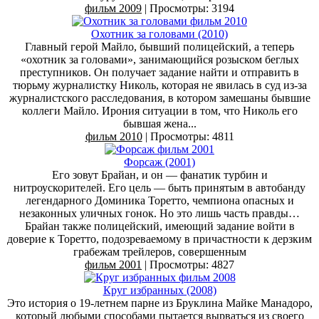
фильм 2009
| Просмотры: 3194
Охотник за головами (2010)
Главный герой Майло, бывший полицейский, а теперь
«охотник за головами», занимающийся розыском беглых
преступников. Он получает задание найти и отправить в
тюрьму журналистку Николь, которая не явилась в суд из-за
журналистского расследования, в котором замешаны бывшие
коллеги Майло. Ирония ситуации в том, что Николь его
бывшая жена...
фильм 2010
| Просмотры: 4811
Форсаж (2001)
Его зовут Брайан, и он — фанатик турбин и
нитроускорителей. Его цель — быть принятым в автобанду
легендарного Доминика Торетто, чемпиона опасных и
незаконных уличных гонок. Но это лишь часть правды…
Брайан также полицейский, имеющий задание войти в
доверие к Торетто, подозреваемому в причастности к дерзким
грабежам трейлеров, совершенным
фильм 2001
| Просмотры: 4827
Круг избранных (2008)
Это история о 19-летнем парне из Бруклина Майке Манадоро,
который любыми способами пытается вырваться из своего