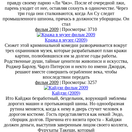
правду своему парню «Ли Чжэ». После её очередной лжи,
парень уходит от нее, оставляя сохнуть в одиночестве. Через
три года они сталкиваются, когда Ан Су следит
промышленного шпиона, прячась в должности уборщицы. Он
стал
фильм 2009
| Просмотры: 3710
Кража в музее (2009)
Сюжет этой криминальной комедии разворачивается вокруг
трех охранников музея, которые разрабатывают план кражи
картин, полюбившихся им за долгие годы работы.
Родственные души, тайные ценители живописи и искусства,
Роджер Барлоу, Чарлз Питерсон и некто по имени Джордж,
решают вместе совершить ограбление века, чтобы
впоследствии передать
фильм 2009
| Просмотры: 3257
Кайдзи (2009)
Ито Кайджи безработный, бездельник, ворующий эмблемы
дорогих машин и протыкающий шины. Но однообразная
рутина меняется, когда к нему в дверь стучит человек в
дорогом костюме. Гость представляется как некий Эндо,
сборщик долгов. Причина его визита проста – Кайджи
должен деньги, выступив заверенным лицом своего коллеги,
Фурухаты Такеши, который