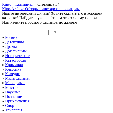
Кино
»
Криминал
» Страница 14
Kino-Archive
Обзоры кино: архив по жанрам
Ищите интересный фильм?
Хотите скачать его в хорошем
качестве?
Найдите нужный фильм через форму поиска
Или начните просмотр фильмов по жанрам
»
Боевики
»
Детективы
»
Драмы
»
Док фильмы
»
Исторические
»
Катастрофы
»
Криминал
»
Классика
»
Комедии
»
Мультфильмы
»
Мелодрамы
»
Мистика
»
Научные
»
Познание
»
Приключения
»
Спорт
»
Триллеры