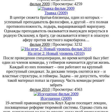
фильм 2009
| Просмотры: 4259
Травка (2009)
В центре сюжета братья-близнецы, один из которых –
успешный преподаватель философии, а другой – его полная
противоположность, лодырь, выращивающий марихуану.
Однажды преподаватель оказывается вынужден вернуться в
родную Оклахому, к брату, где оказывается втянут в опасную
аферу против местного наркобарона…
фильм 2009
| Просмотры: 3232
На игре 2: Новый уровень (2010)
После проведения спецоперации, во время которой был убит
один из членов команды, у геймеров начинается другая жизнь.
Каждый из них понимает – они работают на крупный
преступный синдикат. За дисками теперь охотятся все – и
властные структуры, и геймеры. Задача – не допустить, чтобы
такой материал попал за границу. Часть команды решает
забрать
фильм 2010
| Просмотры: 4563
Искушение (2009)
19-летний правонарушитель Коул Харли посещает лекции,
посвященные реформе тюремной системы. Однако стать на
путь исправления не так то просто, когда твой преподаватель