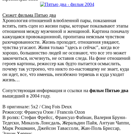
Сюжет фильма Пятью два
Хронология отношений влюбленной пары, показанная
вспять, пять сцен из жизни пары, которые показывают этапы
отношения между мужчиной и женщиной. Картина поначалу
кажущаяся провокационной, пропитана неясным чувством
разочарованности. Жизнь проходит, отношения увядают,
чувства угасают. Живя только "здесь и сейчас", когда все
хорошо, большинство людей не осознают, что все это может
закончиться, исчезнуть, не оставив следа. На фоне отношений
героев картины, режиссер как будто пытается осмыслить,
почему так устроено, что никто по-настоящему не знает, куда
он идет, все, что имеешь, неизбежно теряешь и куда уходит
жизнь…
Сопутствующая информация и ссылки на
фильм Пятью два
вышедший в 2004 году.
В оригинале: 5x2 / Cinq Fois Deux
Режиссер: Франсуа Озон / Francois Ozon
В ролях: Стефан Фрейсс, Франсуаз Фабиан, Валерия Бруни-
Тедески, Микаэль Лонсдаль, Жеральдин Пайя, Антуан Чаппи,
Марк Рюшманн, Джейсон Тавассоли, Жан-Поль Бриссар,
Элиан Херрис