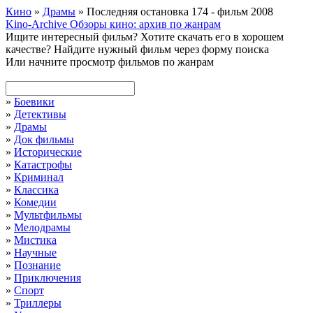
Кино
»
Драмы
» Последняя остановка 174 - фильм 2008
Kino-Archive
Обзоры кино: архив по жанрам
Ищите интересный фильм?
Хотите скачать его в хорошем
качестве?
Найдите нужный фильм через форму поиска
Или начните просмотр фильмов по жанрам
»
Боевики
»
Детективы
»
Драмы
»
Док фильмы
»
Исторические
»
Катастрофы
»
Криминал
»
Классика
»
Комедии
»
Мультфильмы
»
Мелодрамы
»
Мистика
»
Научные
»
Познание
»
Приключения
»
Спорт
»
Триллеры