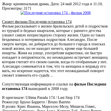
Жанр: криминальная драма, Дата: 24 май 2012 года в 11:10,
Просмотры: 3171
Сюжет фильма Последняя остановка 174
Фильм рассказывает о жизни бразильских детей и подростков
из трущоб и бедных кварталов, которые с раннего детства
узнают самую неприглядную сторону жизни. Один из таких
бездомных и потерянных подростков Алесандро. После
смерти матери, он добирается до большого города в поисках
новой жизни, но не находит ничего, кроме еще большей
нищеты. Живя на улице, употребляя наркотики, он быстро
попадает в неприятности, но неожиданно встречает женщину,
которая считает его своим сыном, когда-то отобранным у нее.
Алесандро сомневается в том, что та женщина и вправду его
мать, но искренне надеется, что этот неожиданный поворот
сможет изменить его судьбу…
Сопутствующая информация и ссылки на
фильм Последняя
остановка 174
вышедший в 2008 году.
В оригинале: Ultima Parada 174 / Last Stop 174
Режиссер: Бруно Баррето / Bruno Barreto
В ролях: Крис Вианна, Марселло Мелу, Мишель Гомес,
Джуниор Габриела, Луис Анна, Котрим Тэй, Лопез Витор,