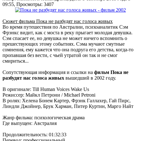
09:55, Просмотры: 3407
Сюжет фильма Пока не разбудят нас голоса живых
Во время путешествия по Австралии, психоаналитик Сэм
Фрэнкс видит, как с моста в реку прыгает молодая девушка.
Сэм спасает ее, но девушка не может ничего вспомнить о
прешествующих этому событиях. Сэма мучают смутные
сомнения, ему кажется что она подруга его детства, когда-то
пропавшая без вести, с чьей утратой он так и не смог
смириться...
Сопутствующая информация и ссылки на
фильм Пока не
разбудят нас голоса живых
вышедший в 2002 году.
В оригинале: Till Human Voices Wake Us
Режиссер: Майкл Петрони / Michael Petroni
В ролях: Хелена Бонем Картер, Фрэнк Галлахер, Гай Пирс,
Линдли Джойнер, Брук Харман, Питер Куртин, Марго Найт
Жанр фильма: психологическая драма
Где выпущен: Австралия
Продолжительность: 01:32:33
Перевод: профессиональный