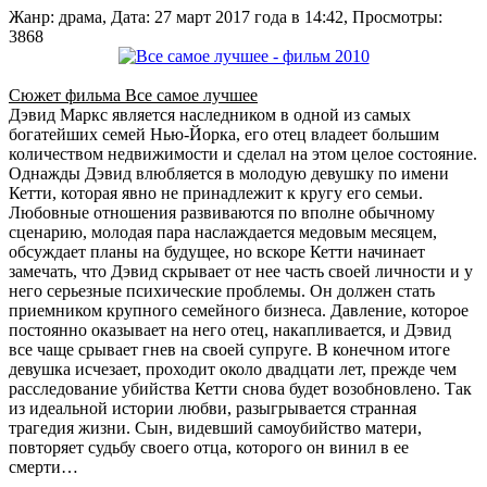
Жанр: драма, Дата: 27 март 2017 года в 14:42, Просмотры:
3868
Сюжет фильма Все самое лучшее
Дэвид Маркс является наследником в одной из самых
богатейших семей Нью-Йорка, его отец владеет большим
количеством недвижимости и сделал на этом целое состояние.
Однажды Дэвид влюбляется в молодую девушку по имени
Кетти, которая явно не принадлежит к кругу его семьи.
Любовные отношения развиваются по вполне обычному
сценарию, молодая пара наслаждается медовым месяцем,
обсуждает планы на будущее, но вскоре Кетти начинает
замечать, что Дэвид скрывает от нее часть своей личности и у
него серьезные психические проблемы. Он должен стать
приемником крупного семейного бизнеса. Давление, которое
постоянно оказывает на него отец, накапливается, и Дэвид
все чаще срывает гнев на своей супруге. В конечном итоге
девушка исчезает, проходит около двадцати лет, прежде чем
расследование убийства Кетти снова будет возобновлено. Так
из идеальной истории любви, разыгрывается странная
трагедия жизни. Сын, видевший самоубийство матери,
повторяет судьбу своего отца, которого он винил в ее
смерти…