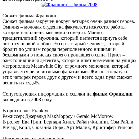
Сюжет фильма Франклин
Сюжет фильма закручен вокруг четырёх очень разных героев.
Эмилия – молодая студентка факультета искусств, работы
которой наполнены мыслями о смерти. Майло -
тридцатилетний мужчина, который пытается вернуть себе
чистоту первой любви. Эссер – старый человек, который
бродит по улицам города переполненного нищими и
бездомными в поисках своего пропавшего сына. Прист –
ожесточившийся детектив, который ищет возмездия на улицах
метрополиса Meanwhile City, огромного монолита, который
управляется религиозными фанатиками. Жизнь столкнула
этих четырех героев друг с другом и всего одна пуля сможет
решить их судьбу.
Сопутствующая информация и ссылки на
фильм Франклин
вышедший в 2008 году.
В оригинале: Franklyn
Режиссер: Джеральд МакМорроу / Gerald McMorrow
В ролях: Ева Грин, Бернард Хилл, Райан Филипп, Сэм Райли,
Ричард Койл, Сюзанна Йорк, Арт Малик, Кристофер Уилсон
Примечательная информация