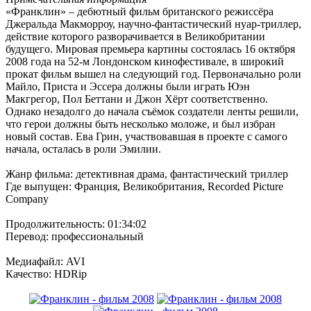
«Франклин» – дебютный фильм британского режиссёра
Джеральда Макморроу, научно-фантастический нуар-триллер,
действие которого разворачивается в Великобритании
будущего. Мировая премьера картины состоялась 16 октября
2008 года на 52-м Лондонском кинофестивале, в широкий
прокат фильм вышел на следующий год. Первоначально роли
Майло, Приста и Эссера должны были играть Юэн
Макгрегор, Пол Беттани и Джон Хёрт соответственно.
Однако незадолго до начала съёмок создатели ленты решили,
что герои должны быть несколько моложе, и был избран
новый состав. Ева Грин, участвовавшая в проекте с самого
начала, осталась в роли Эмилии.
Жанр фильма: детективная драма, фантастический триллер
Где выпущен: Франция, Великобритания, Recorded Picture
Company
Продолжительность: 01:34:02
Перевод: профессиональный
Медиафайл: AVI
Качество: HDRip