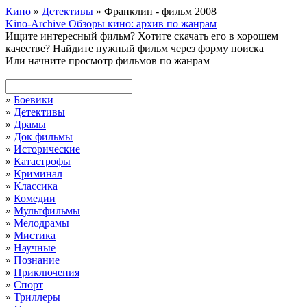
Кино
»
Детективы
» Франклин - фильм 2008
Kino-Archive
Обзоры кино: архив по жанрам
Ищите интересный фильм?
Хотите скачать его в хорошем
качестве?
Найдите нужный фильм через форму поиска
Или начните просмотр фильмов по жанрам
»
Боевики
»
Детективы
»
Драмы
»
Док фильмы
»
Исторические
»
Катастрофы
»
Криминал
»
Классика
»
Комедии
»
Мультфильмы
»
Мелодрамы
»
Мистика
»
Научные
»
Познание
»
Приключения
»
Спорт
»
Триллеры