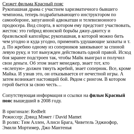
Сюжет фильма Красный пояс
Рукопашная драма с участием харизматичного бывшего
чемпиона, теперь подрабатывающего инструктором по
самообороне, запуганной адвокатши и телевизионного
продюсера. Вид спорта, в котором ему предстоит участвовать,
жесток: это гибрид японской борьбы джиу-джитсу и
бразильской капоэйры; рукопашная, в которой можно бить
чем угодно и куда угодно, применять удушающие захваты и т.
д. По жребию одному из соперников завязывают за спиной
левую руку, и тот вынужден действовать одной правой. Исход
боя заранее подстроен так, чтобы Майк выиграл и получил
свои деньги. Об этом знает менеджер, знает тот, кто
«вслепую» должен тянуть жребий, знает соперник. Все, кроме
Майка. И узнав это, он отказывается от нечестной игры. А
затем возникает настоящий бой. Рядом с рингом. В котором
герой бьется за свою честь…
Сопутствующая информация и ссылки на
фильм Красный
пояс
вышедший в 2008 году.
В оригинале: Redbelt
Режиссер: Дэвид Мэмет / David Mamet
В ролях: Тим Аллен, Алиси Брага, Чиветель Эджиофор,
Эмили Мортимер, Джо Мантенья