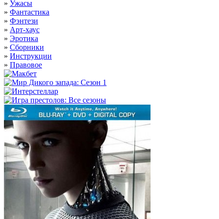
»
Ужасы
»
Фантастика
»
Фэнтези
»
Арт-хаус
»
Эротика
»
Сборники
»
Инструкции
»
Правовое